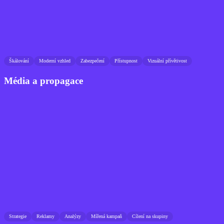
Škálování
Moderní vzhled
Zabezpečení
Přístupnost
Vizuální přívětivost
Média a propagace
Strategie
Reklamy
Analýzy
Mířená kampaň
Cílení na skupiny