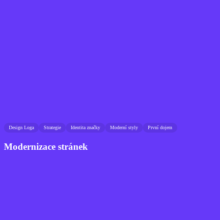
Design Loga
Strategie
Identita značky
Moderní styly
První dojem
Modernizace stránek