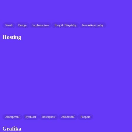
Návrh
Design
Implementace
Blog & Příspěvky
Interaktivní prvky
Hosting
Zabezpečení
Rychlost
Dostupnost
Zálohování
Podpora
Grafika