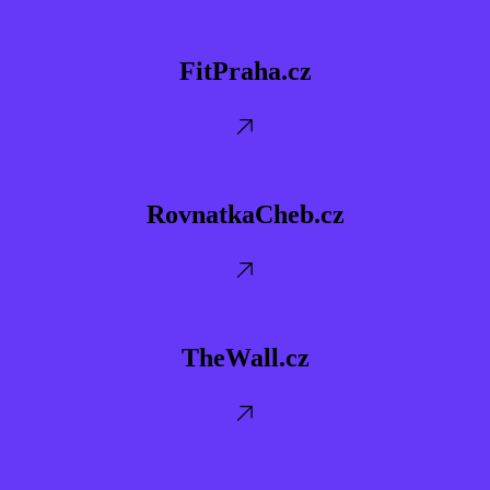
FitPraha.cz
FitPraha.cz
RovnatkaCheb.cz
RovnatkaCheb.cz
TheWall.cz
TheWall.cz
TruhlarstviPeceny.cz