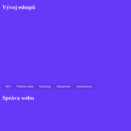
Vývoj eshopů
SEO
Platební brána
Upselling
Zabezpečení
Jednoduchost
Správa webu