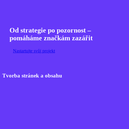
Od strategie po pozornost –
pomáháme značkám zazářit
N
a
s
t
a
r
t
u
j
t
e
s
v
ů
j
p
r
o
j
e
k
t
Tvorba stránek a obsahu