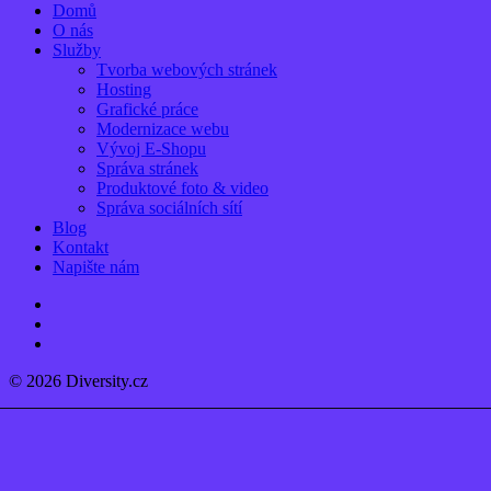
Close
Domů
Menu
O nás
Služby
Tvorba webových stránek
Hosting
Grafické práce
Modernizace webu
Vývoj E-Shopu
Správa stránek
Produktové foto & video
Správa sociálních sítí
Blog
Kontakt
Napište nám
linkedin
instagram
email
© 2026 Diversity.cz