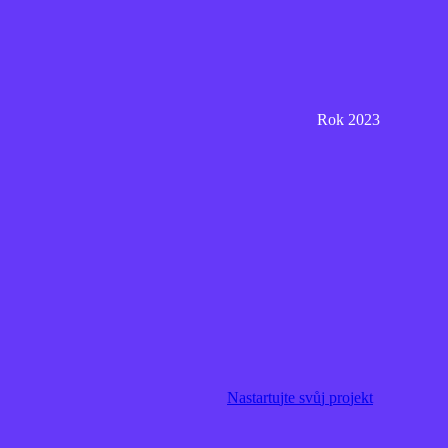
Rok 2023
N
a
s
t
a
r
t
u
j
t
e
s
v
ů
j
p
r
o
j
e
k
t