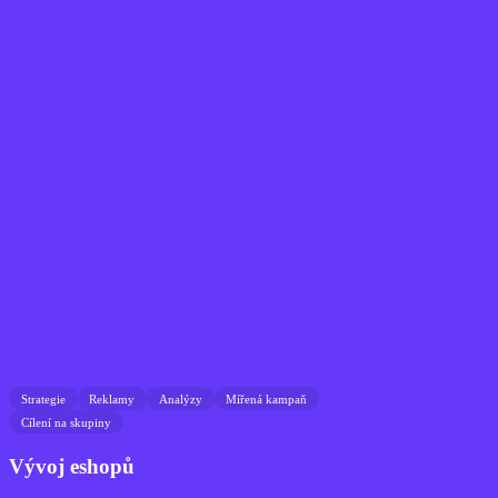
Strategie
Reklamy
Analýzy
Mířená kampaň
Cílení na skupiny
Vývoj eshopů