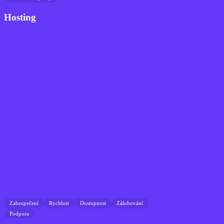
Hosting
Zabezpečení
Rychlost
Dostupnost
Zálohování
Podpora