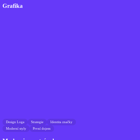
Grafika
Design Loga
Strategie
Identita značky
Moderní styly
První dojem