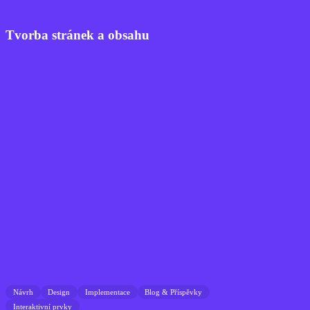
Tvorba stránek a obsahu
Návrh
Design
Implementace
Blog & Příspěvky
Interaktivní prvky