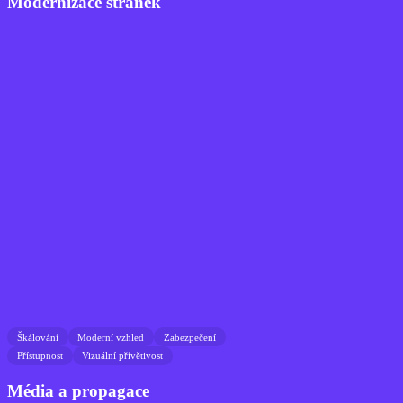
Modernizace stránek
Škálování
Moderní vzhled
Zabezpečení
Přístupnost
Vizuální přívětivost
Média a propagace