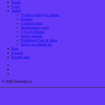
Close
Domů
Menu
O nás
Služby
Tvorba webových stránek
Hosting
Grafické práce
Modernizace webu
Vývoj E-Shopu
Správa stránek
Produktové foto & video
Správa sociálních sítí
Blog
Kontakt
Napište nám
linkedin
instagram
email
© 2026 Diversity.cz