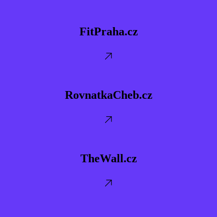
FitPraha.cz
FitPraha.cz
RovnatkaCheb.cz
RovnatkaCheb.cz
TheWall.cz
TheWall.cz
TruhlarstviPeceny.cz