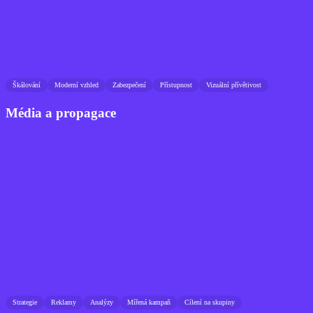
Škálování
Moderní vzhled
Zabezpečení
Přístupnost
Vizuální přívětivost
Média a propagace
Strategie
Reklamy
Analýzy
Mířená kampaň
Cílení na skupiny