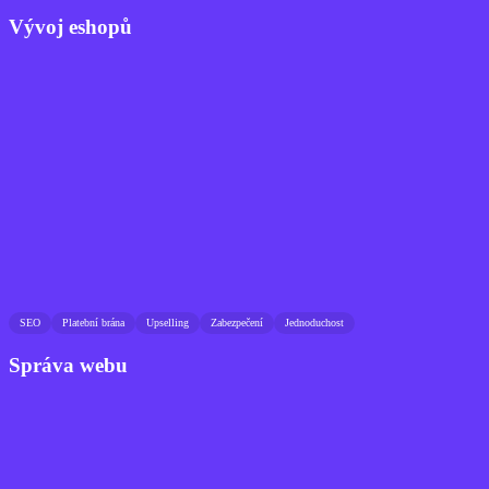
Vývoj eshopů
SEO
Platební brána
Upselling
Zabezpečení
Jednoduchost
Správa webu