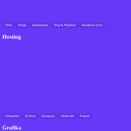
Návrh
Design
Implementace
Blog & Příspěvky
Interaktivní prvky
Hosting
Zabezpečení
Rychlost
Dostupnost
Zálohování
Podpora
Grafika