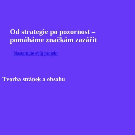
Od strategie po pozornost –
pomáháme značkám zazářit
N
a
s
t
a
r
t
u
j
t
e
s
v
ů
j
p
r
o
j
e
k
t
Tvorba stránek a obsahu