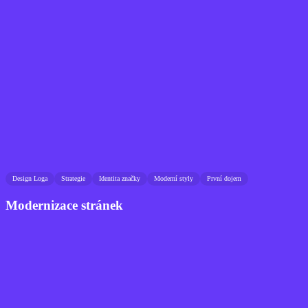
Design Loga
Strategie
Identita značky
Moderní styly
První dojem
Modernizace stránek