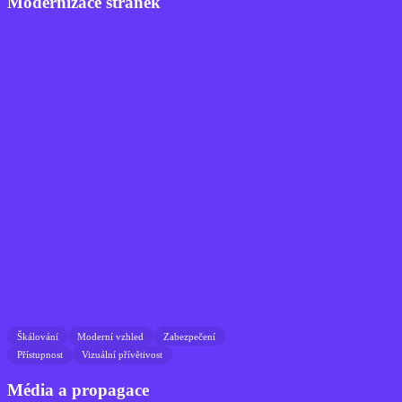
Modernizace stránek
Škálování
Moderní vzhled
Zabezpečení
Přístupnost
Vizuální přívětivost
Média a propagace