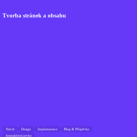
Tvorba stránek a obsahu
Návrh
Design
Implementace
Blog & Příspěvky
Interaktivní prvky