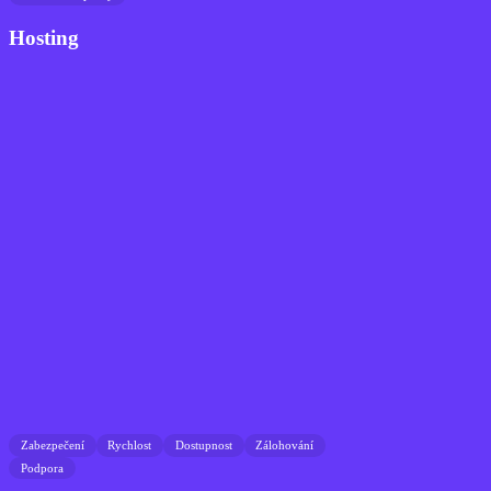
Hosting
Zabezpečení
Rychlost
Dostupnost
Zálohování
Podpora