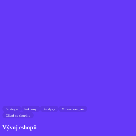
Strategie
Reklamy
Analýzy
Mířená kampaň
Cílení na skupiny
Vývoj eshopů