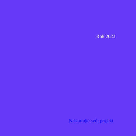
Rok 2023
N
a
s
t
a
r
t
u
j
t
e
s
v
ů
j
p
r
o
j
e
k
t