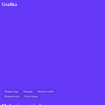
Grafika
Design Loga
Strategie
Identita značky
Moderní styly
První dojem