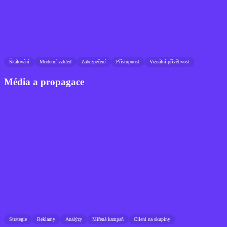
Škálování
Moderní vzhled
Zabezpečení
Přístupnost
Vizuální přívětivost
Média a propagace
Strategie
Reklamy
Analýzy
Mířená kampaň
Cílení na skupiny