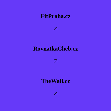
FitPraha.cz
FitPraha.cz
RovnatkaCheb.cz
RovnatkaCheb.cz
TheWall.cz
TheWall.cz
TruhlarstviPeceny.cz