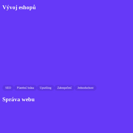
Vývoj eshopů
SEO
Platební brána
Upselling
Zabezpečení
Jednoduchost
Správa webu