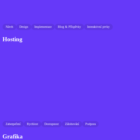
Návrh
Design
Implementace
Blog & Příspěvky
Interaktivní prvky
Hosting
Zabezpečení
Rychlost
Dostupnost
Zálohování
Podpora
Grafika