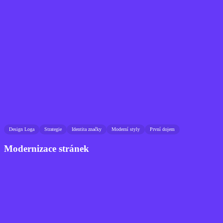
Design Loga
Strategie
Identita značky
Moderní styly
První dojem
Modernizace stránek