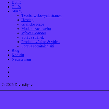
Close
Domů
Menu
O nás
Služby
Tvorba webových stránek
Hosting
Grafické práce
Modernizace webu
Vývoj E-Shopu
Správa stránek
Produktové foto & video
Správa sociálních sítí
Blog
Kontakt
Napište nám
linkedin
instagram
email
© 2026 Diversity.cz