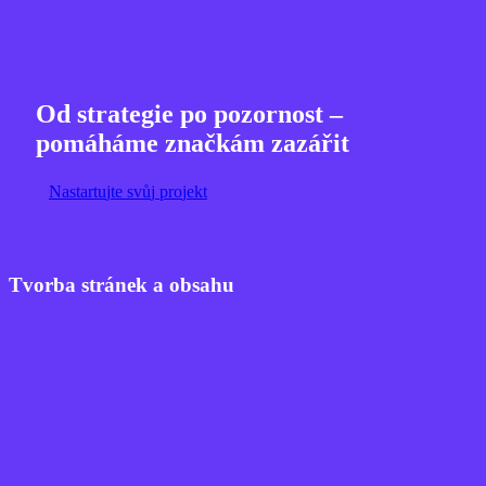
Od strategie po pozornost –
pomáháme značkám zazářit
N
a
s
t
a
r
t
u
j
t
e
s
v
ů
j
p
r
o
j
e
k
t
Tvorba stránek a obsahu