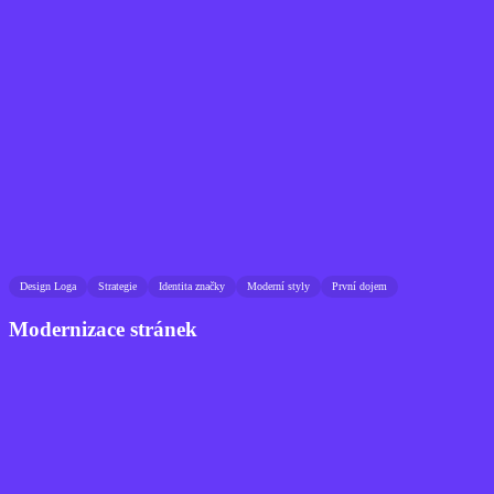
Design Loga
Strategie
Identita značky
Moderní styly
První dojem
Modernizace stránek