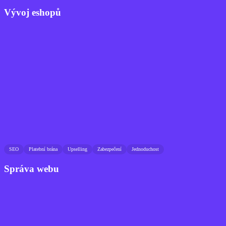
Vývoj eshopů
SEO
Platební brána
Upselling
Zabezpečení
Jednoduchost
Správa webu