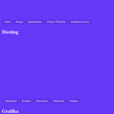
Návrh
Design
Implementace
Blog & Příspěvky
Interaktivní prvky
Hosting
Zabezpečení
Rychlost
Dostupnost
Zálohování
Podpora
Grafika