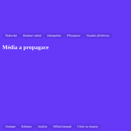
Škálování
Moderní vzhled
Zabezpečení
Přístupnost
Vizuální přívětivost
Média a propagace
Strategie
Reklamy
Analýzy
Mířená kampaň
Cílení na skupiny