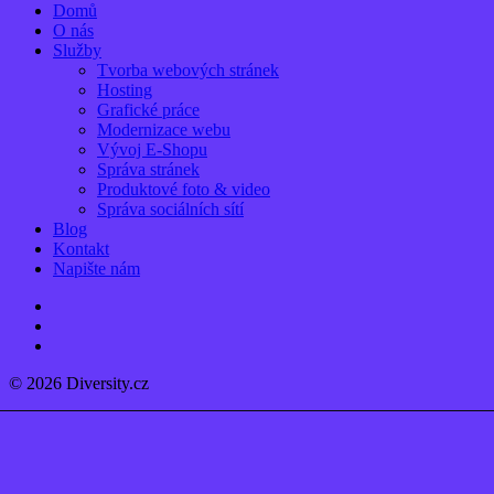
Close
Domů
Menu
O nás
Služby
Tvorba webových stránek
Hosting
Grafické práce
Modernizace webu
Vývoj E-Shopu
Správa stránek
Produktové foto & video
Správa sociálních sítí
Blog
Kontakt
Napište nám
linkedin
instagram
email
© 2026 Diversity.cz