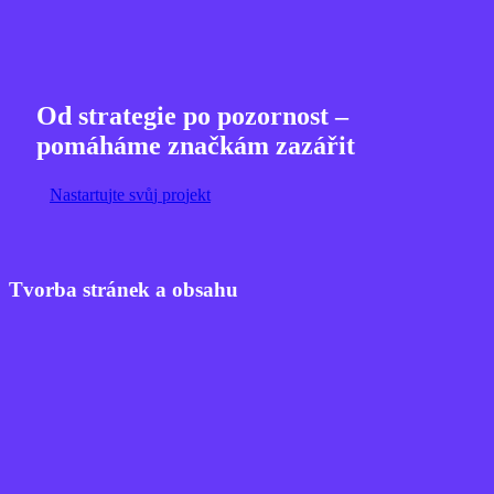
Od strategie po pozornost –
pomáháme značkám zazářit
N
a
s
t
a
r
t
u
j
t
e
s
v
ů
j
p
r
o
j
e
k
t
Tvorba stránek a obsahu