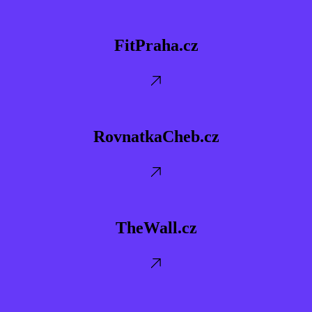
FitPraha.cz
FitPraha.cz
RovnatkaCheb.cz
RovnatkaCheb.cz
TheWall.cz
TheWall.cz
TruhlarstviPeceny.cz