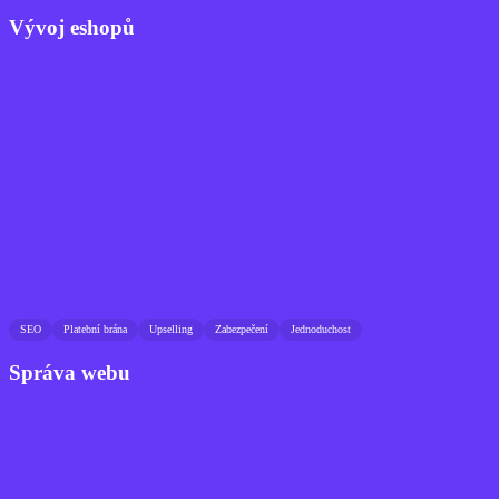
Vývoj eshopů
SEO
Platební brána
Upselling
Zabezpečení
Jednoduchost
Správa webu