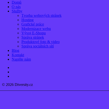
Close
Domů
Menu
O nás
Služby
Tvorba webových stránek
Hosting
Grafické práce
Modernizace webu
Vývoj E-Shopu
Správa stránek
Produktové foto & video
Správa sociálních sítí
Blog
Kontakt
Napište nám
linkedin
instagram
email
© 2026 Diversity.cz