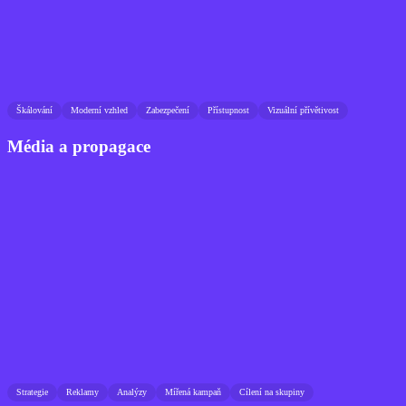
Škálování
Moderní vzhled
Zabezpečení
Přístupnost
Vizuální přívětivost
Média a propagace
Strategie
Reklamy
Analýzy
Mířená kampaň
Cílení na skupiny