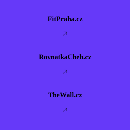
FitPraha.cz
FitPraha.cz
RovnatkaCheb.cz
RovnatkaCheb.cz
TheWall.cz
TheWall.cz
TruhlarstviPeceny.cz