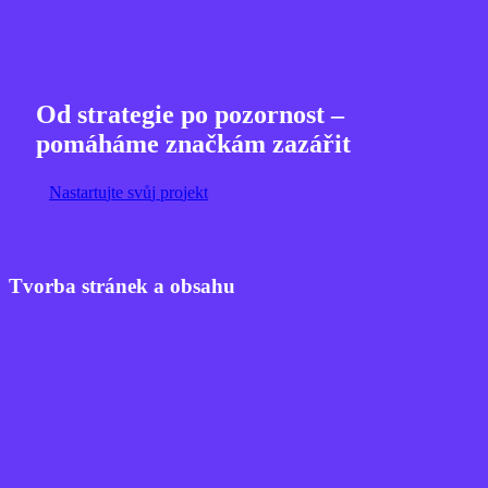
Od strategie po pozornost –
pomáháme značkám zazářit
N
a
s
t
a
r
t
u
j
t
e
s
v
ů
j
p
r
o
j
e
k
t
Tvorba stránek a obsahu