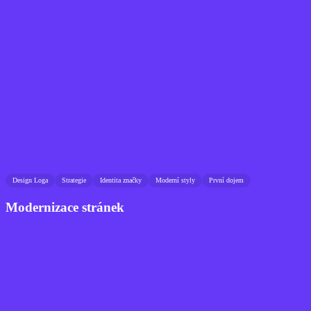
Design Loga
Strategie
Identita značky
Moderní styly
První dojem
Modernizace stránek