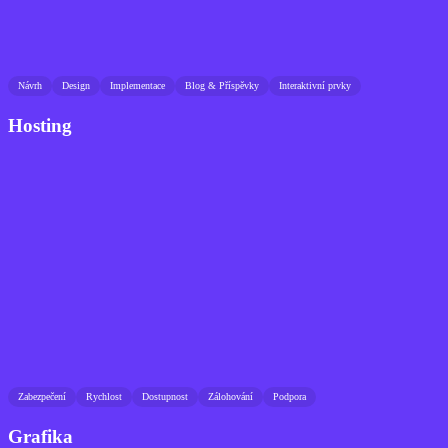
Návrh
Design
Implementace
Blog & Příspěvky
Interaktivní prvky
Hosting
Zabezpečení
Rychlost
Dostupnost
Zálohování
Podpora
Grafika